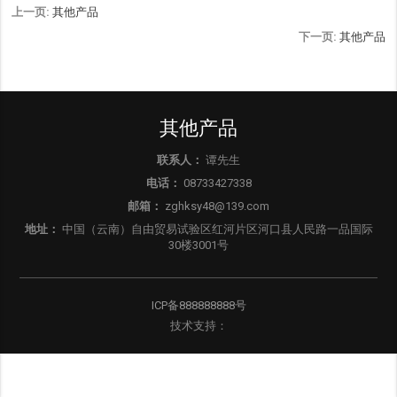
上一页:
其他产品
下一页:
其他产品
其他产品
联系人：
谭先生
电话：
08733427338
邮箱：
zghksy48@139.com
地址：
中国（云南）自由贸易试验区红河片区河口县人民路一品国际
30楼3001号
ICP备888888888号
技术支持：