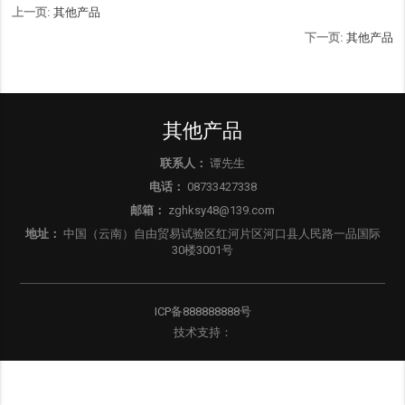
上一页:
其他产品
下一页:
其他产品
其他产品
联系人：
谭先生
电话：
08733427338
邮箱：
zghksy48@139.com
地址：
中国（云南）自由贸易试验区红河片区河口县人民路一品国际
30楼3001号
ICP备888888888号
技术支持：