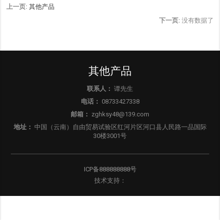
上一页:
其他产品
下一页:
没有数据了
其他产品
联系人：
谭先生
电话：
08733427338
邮箱：
zghksy48@139.com
地址：
中国（云南）自由贸易试验区红河片区河口县人民路一品国际
30楼3001号
ICP备888888888号
技术支持：